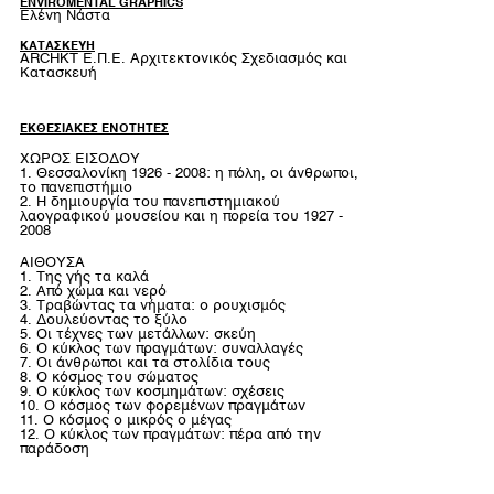
ENVIROMENTAL GRAPHICS
Ελένη Νάστα­­
ΚΑΤΑΣΚΕΥΗ
ARCHKT Ε.Π.Ε. Αρχιτεκτονικός Σχεδιασμός και
Κατασκευή
ΕΚΘΕΣΙΑΚΕΣ ΕΝΟΤΗΤΕΣ
ΧΩΡΟΣ ΕΙΣΟΔΟΥ
1. Θεσσαλονίκη 1926 - 2008: η πόλη, οι άνθρωποι,
το πανεπιστήμιο
2. Η δημιουργία του πανεπιστημιακού
λαογραφικού μουσείου και η πορεία του 1927 -
2008
ΑΙΘΟΥΣΑ
1. Της γής τα καλά
2. Από χώμα και νερό
3. Τραβώντας τα νήματα: ο ρουχισμός
4. Δουλεύοντας το ξύλο
5. Οι τέχνες των μετάλλων: σκεύη
6. Ο κύκλος των πραγμάτων: συναλλαγές
7. Οι άνθρωποι και τα στολίδια τους
8. Ο κόσμος του σώματος
9. Ο κύκλος των κοσμημάτων: σχέσεις
10. Ο κόσμος των φορεμένων πραγμάτων
11. Ο κόσμος ο μικρός ο μέγας
12. Ο κύκλος των πραγμάτων: πέρα από την
παράδοση